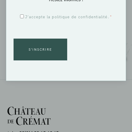
LE SITE
RGPD
J’accepte la politique de confidentialité.
*
Vins
*
CAPTCHA
rosés
ALTERNATIVE: