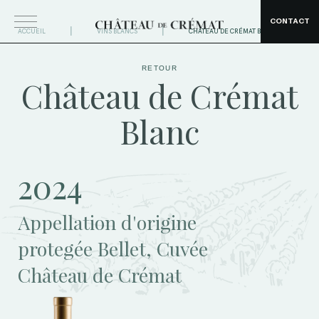
CONTACT
|
|
ACCUEIL
VINS BLANCS
CHÂTEAU DE CRÉMAT BLANC
RETOUR
Château de Crémat
Blanc
2024
Appellation d'origine
protegée Bellet, Cuvée
Château de Crémat